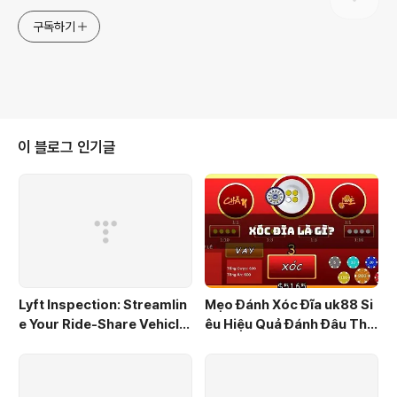
구독하기
이 블로그 인기글
Lyft Inspection: Streamlin
Mẹo Đánh Xóc Đĩa uk88 Si
e Your Ride-Share Vehicle
êu Hiệu Quả Đánh Đâu Thắ
Check with Insve
ng Đó