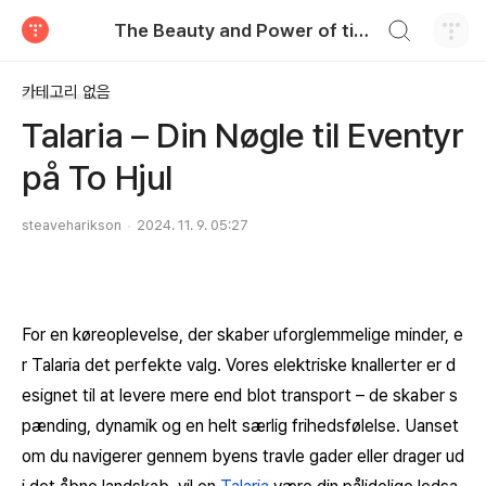
검색하기
The Beauty and Power of tistory
티스토리
카테고리 없음
Talaria – Din Nøgle til Eventyr
på To Hjul
steaveharikson
2024. 11. 9. 05:27
For en køreoplevelse, der skaber uforglemmelige minder, e
r Talaria det perfekte valg. Vores elektriske knallerter er d
esignet til at levere mere end blot transport – de skaber s
pænding, dynamik og en helt særlig frihedsfølelse. Uanset
om du navigerer gennem byens travle gader eller drager ud