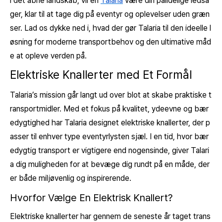
i det åbne landskab, vil en
Talaria
være din pålidelige ledsa
ger, klar til at tage dig på eventyr og oplevelser uden græn
ser. Lad os dykke ned i, hvad der gør Talaria til den ideelle l
øsning for moderne transportbehov og den ultimative måd
e at opleve verden på.
Elektriske Knallerter med Et Formål
Talaria’s mission går langt ud over blot at skabe praktiske t
ransportmidler. Med et fokus på kvalitet, ydeevne og bær
edygtighed har Talaria designet elektriske knallerter, der p
asser til enhver type eventyrlysten sjæl. I en tid, hvor bær
edygtig transport er vigtigere end nogensinde, giver Talari
a dig muligheden for at bevæge dig rundt på en måde, der
er både miljøvenlig og inspirerende.
Hvorfor Vælge En Elektrisk Knallert?
Elektriske knallerter har gennem de seneste år taget trans